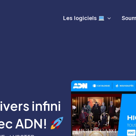
Les logiciels
Soume
vers infini
vec ADN!