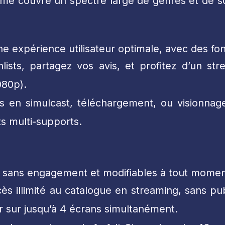
eforme couvre un spectre large de genres et de
e expérience utilisateur optimale, avec des fonc
ists, partagez vos avis, et profitez d’un st
080p).
n simulcast, téléchargement, ou visionnage gr
s multi-supports.
, sans engagement et modifiables à tout momen
 illimité au catalogue en streaming, sans publ
er sur jusqu’à 4 écrans simultanément.