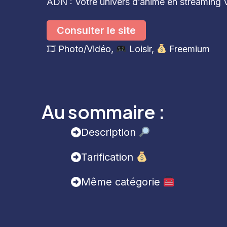
ADN : Votre univers d’anime en streaming
Consulter le site
🎞 Photo/Vidéo
, 
Loisir
, 
Freemium
Au sommaire :
Description
Tarification
Même catégorie