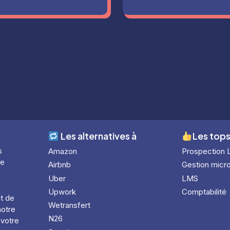
Les alternatives à
Les tops
s
Amazon
Prospection 
le
Airbnb
Gestion micro
Uber
LMS
Upwork
Comptabilité
nt de
Wetransfert
notre
N26
 votre