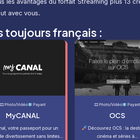
us les avantages du forfait Streaming plus 13 c
ut avec vous.
toujours français :
🎞 Photo/Vidéo
Payant
🎞 Photo/Vidéo
Payan
MyCANAL
OCS
al, votre passeport pour un
Découvrez OCS : la desti
de divertissement sans limites…
cinéma et séries à…