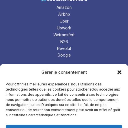
Amazon
Airbnb
Uber
Upwork
Wetransfert
N26
Revolut
Google
Les tops logiciel
Gérer le consentement
Prospection Linkedin
Gestion microentreprise
Pour offrir les meilleures expériences, nous utilisons des
technologies telles que les cookies pour stocker et/ou accéder aux
LMS
informations des appareils. Le fait de consentir à ces technologies
Comptabilité
nous permettra de traiter des données telles que le comportement
de navigation ou les ID uniques sur ce site. Le fait de ne pas
À
propos
consentir ou de retirer son consentement peut avoir un effet négatif
sur certaines caractéristiques et fonctions.
Mentions légales
Confidentialités