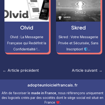
Olvid
Skred
Olvid : La Messagerie
Skred : Votre Messagerie
Française qui Redéfinit la
Privée et Sécurisée, Sans
Confidentialité !…
Inscription!
…
Navigation
←
Article précédent
Article suivant
→
des
articles
adopteunloicielfrancais.fr
Afin de favoriser le
made in France
, nous référençons uniquement
des logiciels créés par des sociétés dont le siège social est situé en
France
.