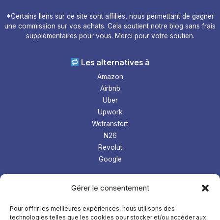
*Certains liens sur ce site sont affiliés, nous permettant de gagner
une commission sur vos achats. Cela soutient notre blog sans frais
supplémentaires pour vous. Merci pour votre soutien.
Les alternatives à
Amazon
Airbnb
Uber
Upwork
Wetransfert
N26
Revolut
Google
Les tops logiciel
Gérer le consentement
Prospection Linkedin
Gestion microentreprise
Pour offrir les meilleures expériences, nous utilisons des
technologies telles que les cookies pour stocker et/ou accéder aux
LMS