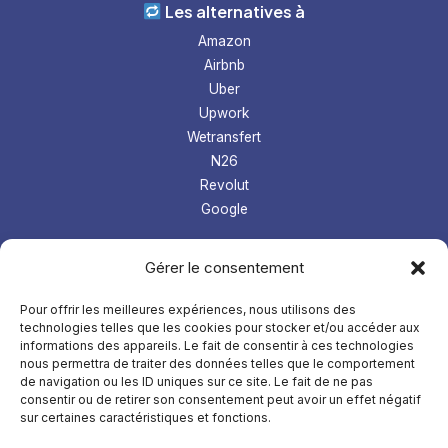
Les alternatives à
Amazon
Airbnb
Uber
Upwork
Wetransfert
N26
Revolut
Google
Les tops logiciel
Gérer le consentement
Prospection Linkedin
Gestion microentreprise
Pour offrir les meilleures expériences, nous utilisons des
technologies telles que les cookies pour stocker et/ou accéder aux
LMS
informations des appareils. Le fait de consentir à ces technologies
Comptabilité
nous permettra de traiter des données telles que le comportement
de navigation ou les ID uniques sur ce site. Le fait de ne pas
À
propos
consentir ou de retirer son consentement peut avoir un effet négatif
sur certaines caractéristiques et fonctions.
Mentions légales