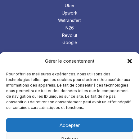
Uber
Upwork
Wetransfert
N26
Revolut
Google
Les tops logiciel
Gérer le consentement
Prospection Linkedin
Gestion microentreprise
Pour offrir les meilleures expériences, nous utilisons des
technologies telles que les cookies pour stocker et/ou accéder aux
LMS
informations des appareils. Le fait de consentir à ces technologies
Comptabilité
nous permettra de traiter des données telles que le comportement
de navigation ou les ID uniques sur ce site. Le fait de ne pas
À
propos
consentir ou de retirer son consentement peut avoir un effet négatif
sur certaines caractéristiques et fonctions.
Mentions légales
Confidentialités
Accepter