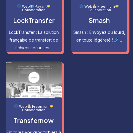
Web
Payant
Web
Freemium
Collaboration
Collaboration
LockTransfer
Smash
LockTransfer : La solution
Smash : Envoyez du lourd,
française de transfert de
en toute légèreté !
…
fichiers sécurisés…
Web
Freemium
Collaboration
Transfernow
Envoyez vos gros fichiers à