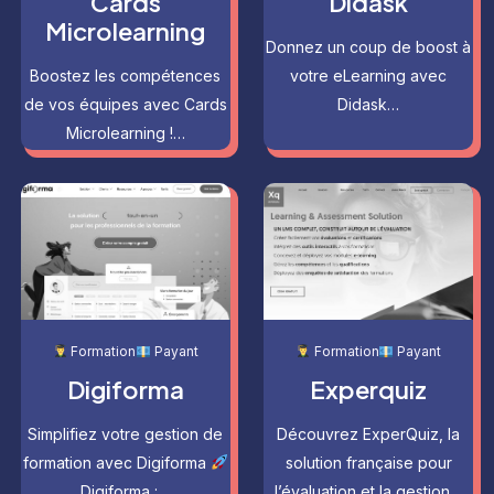
Cards
Didask
Microlearning
Donnez un coup de boost à
Boostez les compétences
votre eLearning avec
de vos équipes avec Cards
Didask…
Microlearning !…
Formation
Payant
Formation
Payant
Digiforma
Experquiz
Simplifiez votre gestion de
Découvrez ExperQuiz, la
formation avec Digiforma
solution française pour
Digiforma :…
l’évaluation et la gestion…