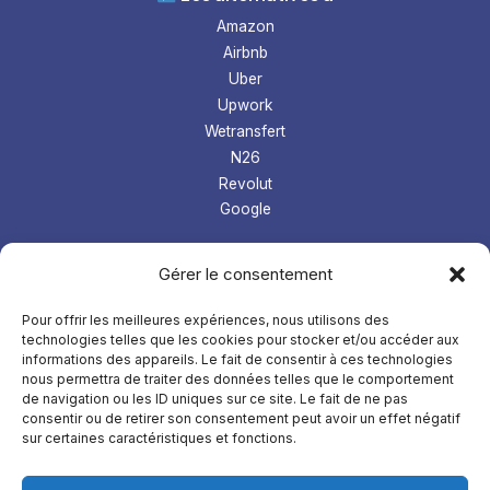
Amazon
Airbnb
Uber
Upwork
Wetransfert
N26
Revolut
Google
Les tops logiciel
Gérer le consentement
Prospection Linkedin
Gestion microentreprise
Pour offrir les meilleures expériences, nous utilisons des
technologies telles que les cookies pour stocker et/ou accéder aux
LMS
informations des appareils. Le fait de consentir à ces technologies
Comptabilité
nous permettra de traiter des données telles que le comportement
de navigation ou les ID uniques sur ce site. Le fait de ne pas
À
propos
consentir ou de retirer son consentement peut avoir un effet négatif
sur certaines caractéristiques et fonctions.
Mentions légales
Confidentialités