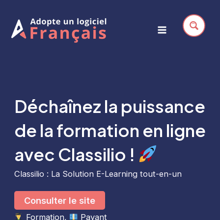
Aller
au
contenu
Main
Menu
Déchaînez la puissance
de la formation en ligne
avec Classilio !
Classilio : La Solution E-Learning tout-en-un
Consulter le site
Formation
, 
Payant