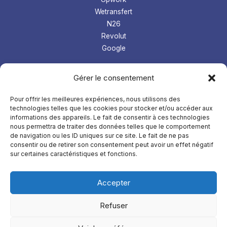
Wetransfert
N26
Revolut
Google
Les tops logiciel
Gérer le consentement
Prospection Linkedin
Gestion microentreprise
Pour offrir les meilleures expériences, nous utilisons des
technologies telles que les cookies pour stocker et/ou accéder aux
LMS
informations des appareils. Le fait de consentir à ces technologies
Comptabilité
nous permettra de traiter des données telles que le comportement
de navigation ou les ID uniques sur ce site. Le fait de ne pas
À
propos
consentir ou de retirer son consentement peut avoir un effet négatif
sur certaines caractéristiques et fonctions.
Mentions légales
Confidentialités
Accepter
Refuser
Copyright © 2026 AdopteUnLogicielFrancais