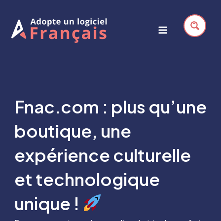
Aller
au
contenu
Main
Menu
Fnac.com : plus qu’une
boutique, une
expérience culturelle
et technologique
unique !