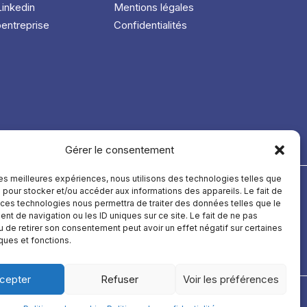
Linkedin
Mentions légales
entreprise
Confidentialités
Gérer le consentement
 les meilleures expériences, nous utilisons des technologies telles que
 pour stocker et/ou accéder aux informations des appareils. Le fait de
 ces technologies nous permettra de traiter des données telles que le
t de navigation ou les ID uniques sur ce site. Le fait de ne pas
u de retirer son consentement peut avoir un effet négatif sur certaines
prospection
ciels français web
-
Logiciels français formation
-
Logiciels français RH
iques et fonctions.
cepter
Refuser
Voir les préférences
TikTok
Instagram
YouTube
Facebook