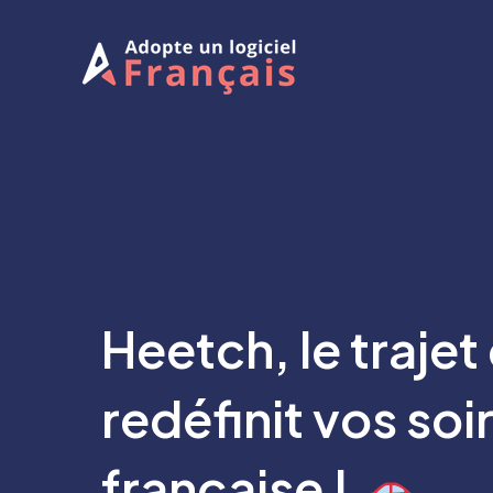
Aller
au
contenu
Heetch, le trajet
redéfinit vos soir
française !