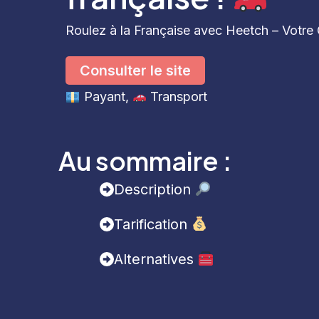
Roulez à la Française avec Heetch – Votr
Consulter le site
Payant
, 
Transport
Au sommaire :
Description
Tarification
Alternatives