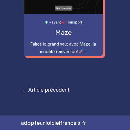
Payant
Transport
Maze
Faites le grand saut avec Maze, la
mobilité réinventée!
…
Navigation
←
Article précédent
des
articles
adopteunloicielfrancais.fr