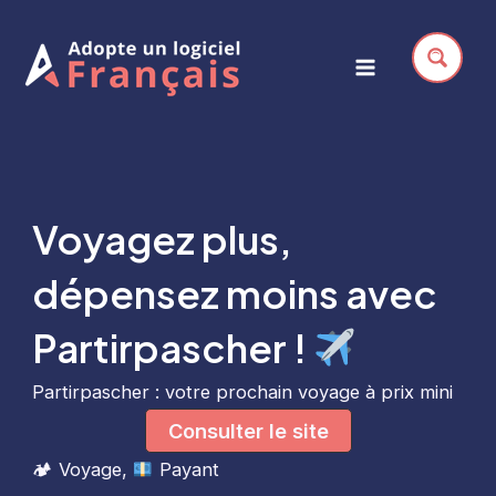
Aller
au
contenu
Main
Menu
Voyagez plus,
dépensez moins avec
Partirpascher !
Partirpascher : votre prochain voyage à prix mini
Consulter le site
🏕
Voyage
,
Payant