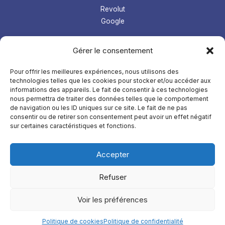
Revolut
Google
Les tops logiciel
Gérer le consentement
Prospection Linkedin
Gestion microentreprise
Pour offrir les meilleures expériences, nous utilisons des
technologies telles que les cookies pour stocker et/ou accéder aux
LMS
informations des appareils. Le fait de consentir à ces technologies
Comptabilité
nous permettra de traiter des données telles que le comportement
de navigation ou les ID uniques sur ce site. Le fait de ne pas
À
propos
consentir ou de retirer son consentement peut avoir un effet négatif
sur certaines caractéristiques et fonctions.
Mentions légales
Confidentialités
Accepter
Refuser
Copyright © 2026 AdopteUnLogicielFrancais
Voir les préférences
TikTok
Instagram
YouTube
Facebook
Politique de cookies
Politique de confidentialité