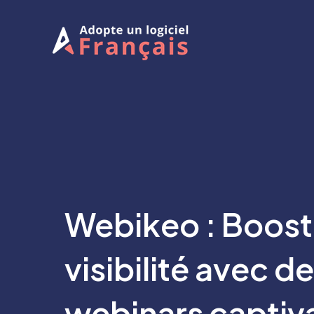
Aller
au
contenu
Webikeo : Boost
visibilité avec d
webinars captiva