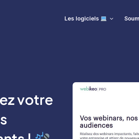
Les logiciels
Soume
ez votre
es
nts !