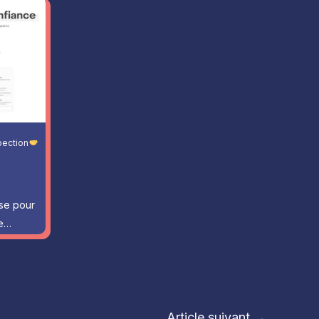
ection
ise pour
ne…
Article suivant
→