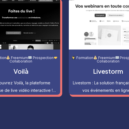
tion
Freemium
Prospection
Formation
Freemium
Prosp
Collaboration
Collaboration
Voilà
Livestorm
uvrez Voilà, la plateforme
Livestorm : La solution frança
se de live vidéo interactive !…
vos événements en lig