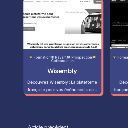
Formation
Payant
Prospection
Forma
Collaboration
Wisembly
Découvrez Wisembly : La plateforme
Déco
française pour vos événements en…
françai
Navigation
←
Article précédent