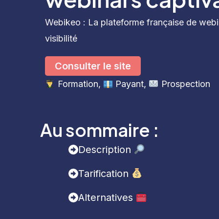
Webikeo : La plateforme française de webi
visibilité
Consulter le site
Formation
, 
Payant
, 
Prospection
Au sommaire :
Description
Tarification
Alternatives