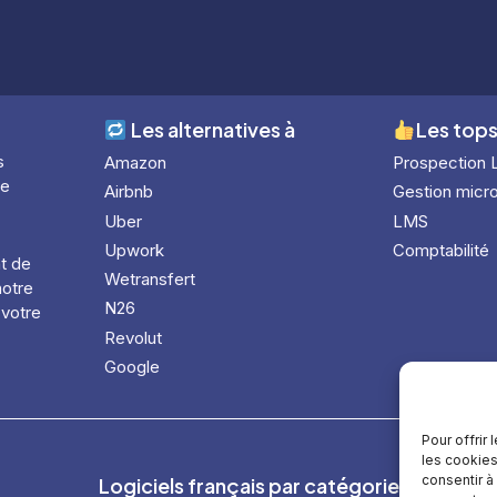
Les alternatives à
Les tops
s
Amazon
Prospection 
le
Airbnb
Gestion micro
Uber
LMS
Upwork
Comptabilité
nt de
Wetransfert
notre
N26
 votre
Revolut
Google
Pour offrir
les cookies
consentir à
Logiciels français par catégorie