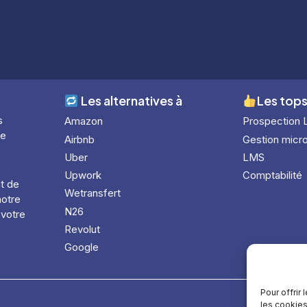
Les alternatives à
Les tops
s
Amazon
Prospection 
le
Airbnb
Gestion micro
Uber
LMS
Upwork
Comptabilité
nt de
Wetransfert
notre
N26
 votre
Revolut
Google
Pour offrir
les cookies