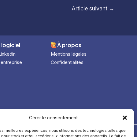
Article suivant
→
 logiciel
À
propos
Linkedin
Mentions légales
entreprise
Confidentialités
Gérer le consentement
 les meilleures expériences, nous utilisons des technologies telles que
 pour stocker et/ou accéder aux informations des appareils. Le fait de