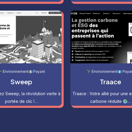
Environnement
Payant
Environnement
Paya
Sweep
Traace
z Sweep, la révolution verte à
Traace : Votre allié pour une 
portée de clic !…
carbone réduite
…