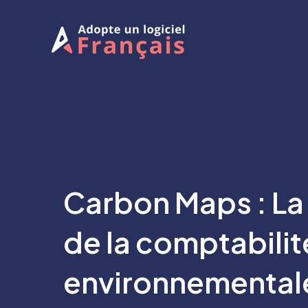
Aller
au
contenu
Carbon Maps : La
de la comptabilit
environnementale