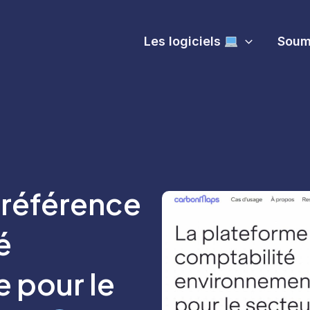
Les logiciels
Soume
 référence
é
 pour le