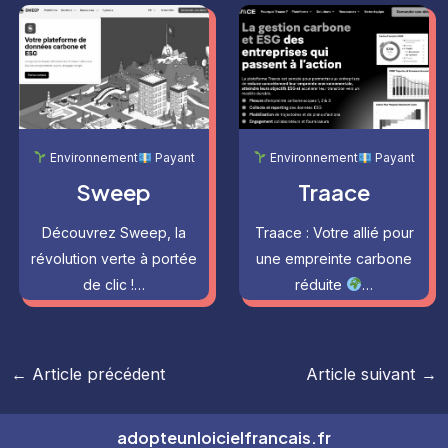
Environnement
Payant
Environnement
Payant
Sweep
Traace
Découvrez Sweep, la
Traace : Votre allié pour
révolution verte à portée
une empreinte carbone
de clic !…
réduite
…
Navigation
←
Article précédent
Article suivant
→
des
articles
adopteunloicielfrancais.fr