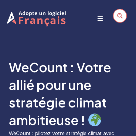
Aller
au
contenu
Main
Menu
WeCount : Votre
allié pour une
stratégie climat
ambitieuse !
WeCount : pilotez votre stratégie climat avec