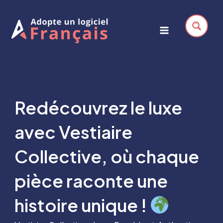
Aller
au
contenu
Main
Menu
Redécouvrez le luxe
avec Vestiaire
Collective, où chaque
pièce raconte une
histoire unique !