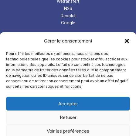
Wetransfert
N26
Revolut
Google
Les tops logiciel
Gérer le consentement
Prospection Linkedin
Gestion microentreprise
Pour offrir les meilleures expériences, nous utilisons des
technologies telles que les cookies pour stocker et/ou accéder aux
LMS
informations des appareils. Le fait de consentir à ces technologies
Comptabilité
nous permettra de traiter des données telles que le comportement
de navigation ou les ID uniques sur ce site. Le fait de ne pas
À
propos
consentir ou de retirer son consentement peut avoir un effet négatif
sur certaines caractéristiques et fonctions.
Mentions légales
Confidentialités
Accepter
Refuser
Copyright © 2026 AdopteUnLogicielFrancais
Voir les préférences
TikTok
Instagram
YouTube
Facebook