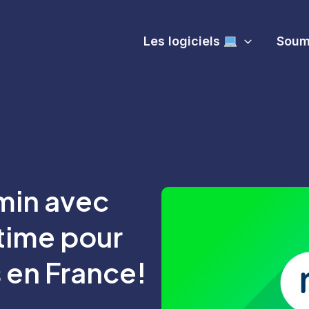
Les logiciels
Soume
min avec
time pour
 en France!