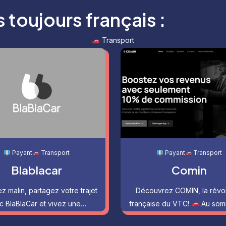
toujours français :
Transport
Payant
Transport
Payant
Transport
Blablacar
Comin
 malin, partagez votre trajet
Découvrez COMIN, la révol
c BlaBlaCar et vivez une…
française du VTC!
Au som