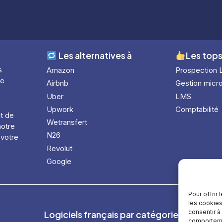
Les alternatives à
Les tops
s
Amazon
Prospection 
le
Airbnb
Gestion micro
Uber
LMS
Upwork
Comptabilité
nt de
Wetransfert
notre
N26
 votre
Revolut
Google
Pour offrir
les cookies
consentir à
Logiciels français par catégorie
comportemen